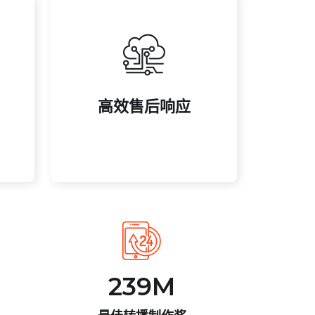
问题。
定
决直播卡顿、周边售后等各类
高效售后响应
，
7×24 小时客服团队，及时解
高效售后响应
239
M