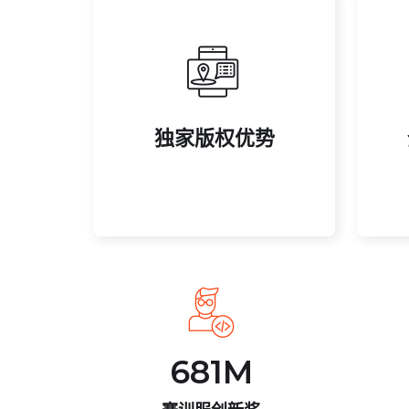
授权。
门赛事直播版权及周边衍生品
边
独家版权优势
与多家体育机构合作，拥有热
覆
独家版权优势
681
M