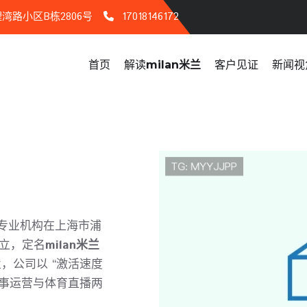
湾路小区B栋2806号
17018146172
首页
解读
milan米兰
客户见证
新闻视
域的专业机构在上海市浦
成立，定名
milan米兰
，公司以 “激活速度
赛事运营与体育直播两