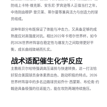
防线上卡特·维克斯、安东尼·罗宾逊等人正值当打之年，
中场则由穆萨·登贝莱、蒂尔曼等兼具活力与创造力的球
员组成。
这种年龄分布既保证了体能与冲击力，又具备足够的成
熟度应对高强度对抗。相比2022年卡塔尔世界杯，如今
的2026世界杯阵容在稳定性与爆发力之间取得更好平
衡，成长曲线陡峭而扎实。
战术适配催生化学反应
主教练贝尔哈特强调高压逼抢与快速转换，这一打法恰
好契合美国球员身体素质出色、跑动积极的特点。2026
世界杯阵容中的多名边路球员如乔什·西蒙斯、布伦南·约
翰逊具备极强的往返能力，能在攻防两端持续施压。