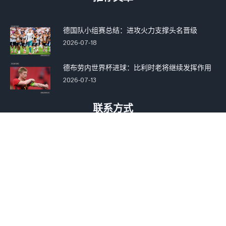
德国队小组赛总结：进攻火力支撑头名晋级
2026-07-18
德布劳内世界杯进球：比利时老将继续发挥作用
2026-07-13
联系方式
地址:
南宁市青秀区鲤湾路1号鲤湾路小区B栋2806号
电话:
17018146172
邮箱:
lurking@163.com