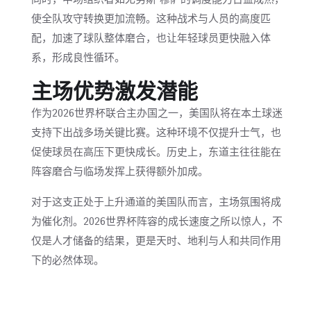
使全队攻守转换更加流畅。这种战术与人员的高度匹
配，加速了球队整体磨合，也让年轻球员更快融入体
系，形成良性循环。
主场优势激发潜能
作为2026世界杯联合主办国之一，美国队将在本土球迷
支持下出战多场关键比赛。这种环境不仅提升士气，也
促使球员在高压下更快成长。历史上，东道主往往能在
阵容磨合与临场发挥上获得额外加成。
对于这支正处于上升通道的美国队而言，主场氛围将成
为催化剂。2026世界杯阵容的成长速度之所以惊人，不
仅是人才储备的结果，更是天时、地利与人和共同作用
下的必然体现。