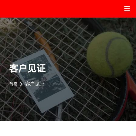
客户见证
客户见证
首页