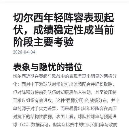
切尔西年轻阵容表现起
伏，成绩稳定性成当前
阶段主要考验
2026-04-04
表象与隐忧的错位
切尔西近期在英超与欧战中的表现呈现出明显的两极分
化：面对中下游球队时常能打出流畅配合并轻松取胜，
但对阵积分榜前列队伍时却屡屡陷入被动，甚至被压制
至难以组织有效进攻。这种“强弱分明”的战绩分布，并非
单纯源于对手实力差异，而是暴露出其年轻阵容在高压
对抗下的结构性脆弱。表面上看，球队控球率与预期进
球（xG）数据尚可，但实际比赛中的空间利用率与攻防