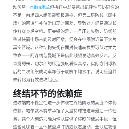
动优势，
milan米兰
但执行中却暴露出纪律性与协同性的
不足。前场四人组虽能积极逼抢，但第二层防线（即中
场）的回追与补位常出现时间差，导致对方轻易通过长
传打穿身后空档。更关键的是，一旦压迫失败，防线前
移过快而中场未能及时回撤，便会在中圈附近留下大片
真空区域。这种结构失衡在面对快速转换型球队时尤为
致命——阿森纳与曼城正是借此频频发动高效反击。反
直觉的是，切尔西的压迫强度看似高昂，实际夺回球权
后的二次组织成功率却低于联赛平均水平，说明压迫并
未转化为有效进攻起点。
终结环节的依赖症
进攻端的不稳定性进一步体现在终结阶段的高度个体化
依赖。帕尔默本赛季承担了大量持球推进与最后一传任
务，其个人创造力确为球队提供了稀缺的破局手段，但
这也意味着一旦他被重点盯防或状态波动，全队进攻便