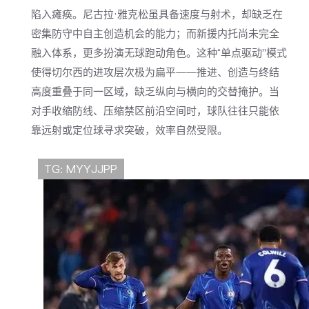
陷入瘫痪。尼古拉·雅克松虽具备速度与射术，却缺乏在
密集防守中自主创造机会的能力；而新援内托尚未完全
融入体系，更多扮演无球跑动角色。这种“单点驱动”模式
使得切尔西的进攻层次极为扁平——推进、创造与终结
高度重叠于同一区域，缺乏纵向与横向的交替掩护。当
对手收缩防线、压缩禁区前沿空间时，球队往往只能依
靠远射或定位球寻求突破，效率自然受限。