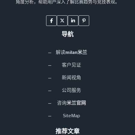
角度分析，帮助用户深入了解比赛趋势与竞技表现。
导航
解读
milan米兰
客户见证
新闻视角
公司服务
咨询
米兰官网
SiteMap
推荐文章