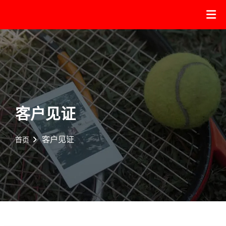
客户见证
客户见证
首页