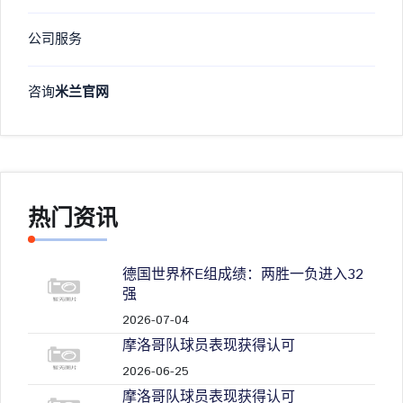
公司服务
咨询
米兰官网
热门资讯
德国世界杯E组成绩：两胜一负进入32
强
2026-07-04
摩洛哥队球员表现获得认可
2026-06-25
摩洛哥队球员表现获得认可