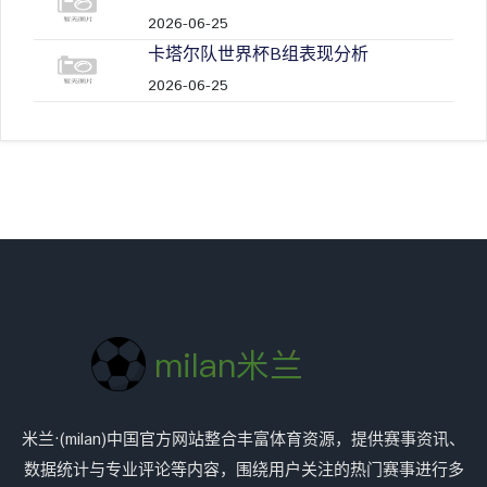
2026-06-25
卡塔尔队世界杯B组表现分析
2026-06-25
米兰·(milan)中国官方网站整合丰富体育资源，提供赛事资讯、
数据统计与专业评论等内容，围绕用户关注的热门赛事进行多