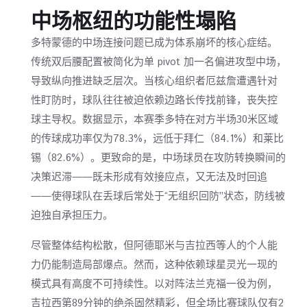
中场枢纽的功能性塌陷
多特蒙德的中场连接问题已成为体系崩坏的核心症结。
传统双后腰配置被简化为单 pivot 加一名偏进攻型中场，
导致纵向推进缺乏层次。当核心组织者厄兹詹遭遇针对
性盯防时，球队往往被迫依赖边路长传找前锋，丧失控
球主导权。数据显示，本赛季多特在对方半场30米区域
的传球成功率仅为78.3%，远低于拜仁（84.1%）和莱比
锡（82.6%）。更致命的是，中场球员在攻防转换瞬间的
决策迟滞——既未形成有效接应点，又无法及时回追
——使得球队在丢球后常处于“无组织回防”状态，防线被
迫独自承担压力。
尽管整体结构松散，但阿德耶米与吉拉西等人的个人能
力仍能制造局部爆点。然而，这种依赖球星灵光一现的
模式具有高度不可持续性。以对阵法兰克福一役为例，
吉拉西第89分钟的绝杀固然精彩，但全场比赛球队仅有2