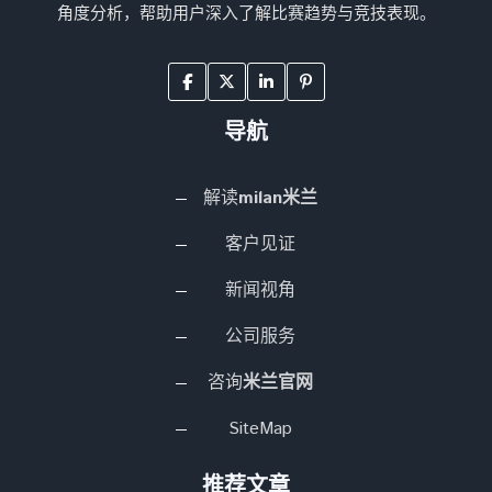
角度分析，帮助用户深入了解比赛趋势与竞技表现。
导航
解读
milan米兰
客户见证
新闻视角
公司服务
咨询
米兰官网
SiteMap
推荐文章