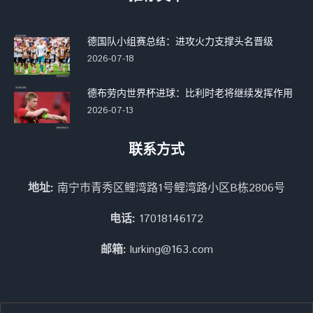
德国队小组赛总结：进攻火力支撑头名晋级
2026-07-18
德布劳内世界杯进球：比利时老将继续发挥作用
2026-07-13
联系方式
地址:
南宁市青秀区鲤湾路1号鲤湾路小区B栋2806号
电话:
17018146172
邮箱:
lurking@163.com