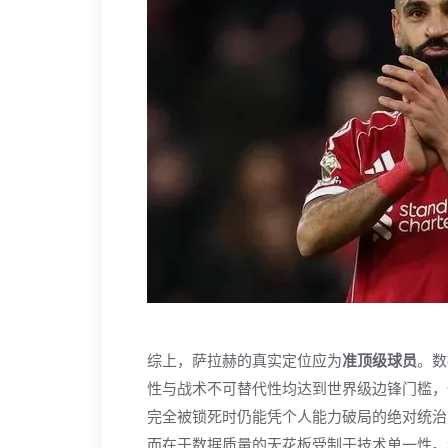
综上，萨拉赫的真实定位应为
准顶级球员
。数
性与战术不可替代性均达到世界级边锋门槛，
完全被锁死时仍能凭个人能力破局的绝对统治
而在于数据质量的天花板受制于技术单一性。