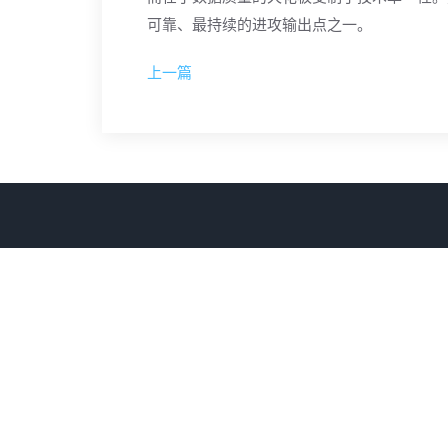
可靠、最持续的进攻输出点之一。
上一篇
导航
解读
米兰·(milan)中国官方网站整合丰富体育
资源，提供赛事资讯、数据统计与专业
客户
评论等内容，围绕用户关注的热门赛事
新闻