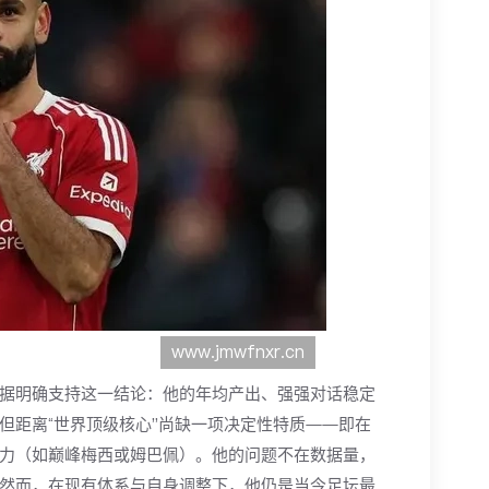
据明确支持这一结论：他的年均产出、强强对话稳定
但距离“世界顶级核心”尚缺一项决定性特质——即在
力（如巅峰梅西或姆巴佩）。他的问题不在数据量，
然而，在现有体系与自身调整下，他仍是当今足坛最