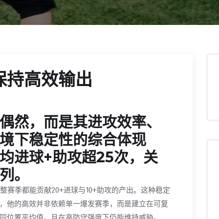
保持高效输出
偶然，而是其进攻效率、
境下稳定性的综合体现
均进球+助攻超25次，关
列。
整赛季都能贡献20+进球与10+助攻的产出。这种稳定
，他的高效并非依赖单一爆发赛季，而是建立在可复
同位置平均值，且在高防守强度下仍能维持威胁。