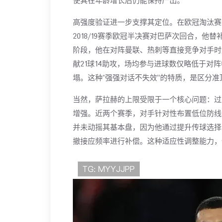
使其在年龄增长后仍能保持产出。
高强度验证进一步支撑其定位。在欧冠淘汰赛
2018/19赛季欧冠半决赛对巴萨次回合，他替
阶段，他在对阵曼联、热刺等直接竞争对手时连
献21球14助攻，场均参与进球数仅略低于对
塌。这种“强强对话不失效”的特质，是区分
当然，萨拉赫的上限受限于一个核心问题：过
增强。近两个赛季，对手针对性布置低位防线
并未动摇其基本盘，因为他通过提升传球选择（如
撤接应频率进行补偿。这种适应性调整能力，