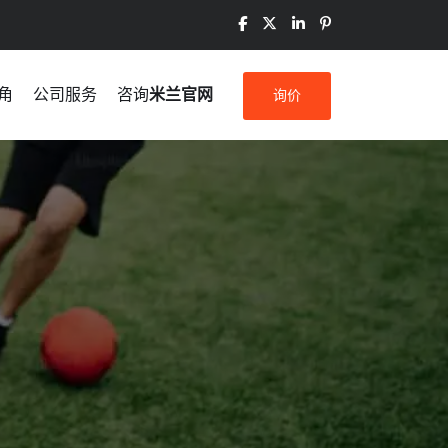
角
公司服务
咨询
米兰官网
询价