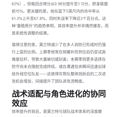
62%），但每回合得分从0.98分提升至1.12分，跻身联盟
前15%。更关键的是，他在篮下5英尺内的命中率从
61.3%上升至67.8%，同时失误率下降近3个百分点。这
种“量稳质升”的趋势表明，其效率提升并非偶然爆发，而
是系统性调整的结果。
值得注意的是，莫兰特减少了在多人协防已形成时仍强
行上篮的比例。上赛季他常在侧翼补防到位后仍尝试高
难度拉杆，导致大量被切或封盖；本赛季则更多选择在
防守尚未合围前完成终结，或在遭遇包夹瞬间迅速出球
给外线空位队友——这使得灰熊队整体挡拆后的二次进
攻机会增加，间接提升了团队进攻流畅度。
战术适配与角色进化的协同
效应
效率提升的背后，是莫兰特与球队战术体系的深度磨