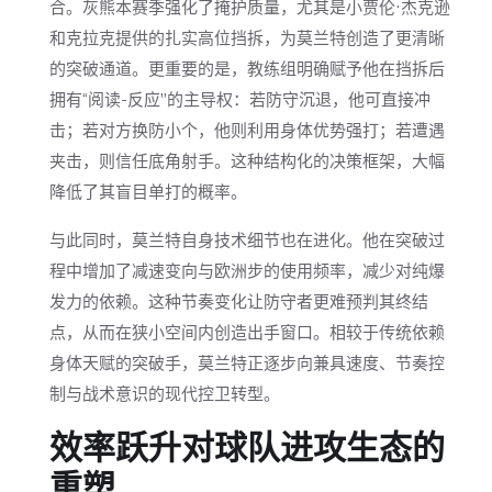
合。灰熊本赛季强化了掩护质量，尤其是小贾伦·杰克逊
和克拉克提供的扎实高位挡拆，为莫兰特创造了更清晰
的突破通道。更重要的是，教练组明确赋予他在挡拆后
拥有“阅读-反应”的主导权：若防守沉退，他可直接冲
击；若对方换防小个，他则利用身体优势强打；若遭遇
夹击，则信任底角射手。这种结构化的决策框架，大幅
降低了其盲目单打的概率。
与此同时，莫兰特自身技术细节也在进化。他在突破过
程中增加了减速变向与欧洲步的使用频率，减少对纯爆
发力的依赖。这种节奏变化让防守者更难预判其终结
点，从而在狭小空间内创造出手窗口。相较于传统依赖
身体天赋的突破手，莫兰特正逐步向兼具速度、节奏控
制与战术意识的现代控卫转型。
效率跃升对球队进攻生态的
重塑