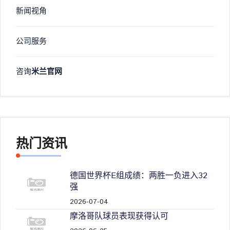
新闻视角
公司服务
咨询
米兰官网
热门资讯
德国世界杯E组成绩：两胜一负进入32
强
2026-07-04
摩洛哥队球员表现获得认可