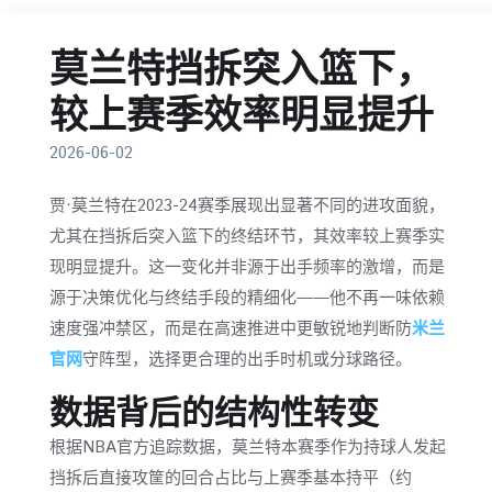
莫兰特挡拆突入篮下，
较上赛季效率明显提升
2026-06-02
贾·莫兰特在2023-24赛季展现出显著不同的进攻面貌，
尤其在挡拆后突入篮下的终结环节，其效率较上赛季实
现明显提升。这一变化并非源于出手频率的激增，而是
源于决策优化与终结手段的精细化——他不再一味依赖
速度强冲禁区，而是在高速推进中更敏锐地判断防
米兰
官网
守阵型，选择更合理的出手时机或分球路径。
数据背后的结构性转变
根据NBA官方追踪数据，莫兰特本赛季作为持球人发起
挡拆后直接攻筐的回合占比与上赛季基本持平（约