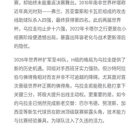
赛，却始终未能重返决赛舞台。2010年南非世界杯堪称
近年高光时刻——弗兰、苏亚雷斯和卡瓦尼组成的攻击
线助球队杀入四强，最终获得第四名。此后两届世界
杯，乌拉圭均止步十六强，2022年卡塔尔之行更是在小
组赛阶段便遗憾出局，暴露出阵容老化与战术更新滞后
的隐忧。
2026年世界杯扩军至48队，H组的格局为乌拉圭提供了
新的历史机遇。同组对手西班牙实力强劲，但沙特阿拉
伯与佛得角相对而言并非不可逾越的障碍。尤其面对首
次晋级世界杯正赛的佛得角，乌拉圭若能稳扎稳打拿下
关键三分，将极大提升出线主动权。更重要的是，如今
的乌拉圭已悄然完成新老交替：巴尔韦德、努涅斯、加
西亚等新生代球员在欧洲顶级联赛崭露头角，技术能力
与比赛经验兼具，为球队注入了久违的活力。