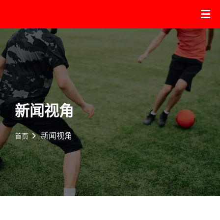
新闻视角
新闻视角
首页