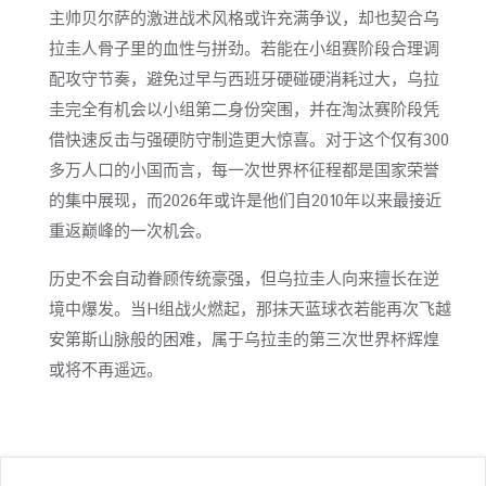
主帅贝尔萨的激进战术风格或许充满争议，却也契合乌
拉圭人骨子里的血性与拼劲。若能在小组赛阶段合理调
配攻守节奏，避免过早与西班牙硬碰硬消耗过大，乌拉
圭完全有机会以小组第二身份突围，并在淘汰赛阶段凭
借快速反击与强硬防守制造更大惊喜。对于这个仅有300
多万人口的小国而言，每一次世界杯征程都是国家荣誉
的集中展现，而2026年或许是他们自2010年以来最接近
重返巅峰的一次机会。
历史不会自动眷顾传统豪强，但乌拉圭人向来擅长在逆
境中爆发。当H组战火燃起，那抹天蓝球衣若能再次飞越
安第斯山脉般的困难，属于乌拉圭的第三次世界杯辉煌
或将不再遥远。