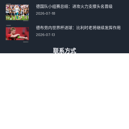
德国队小组赛总结：进攻火力支撑头名晋级
2026-07-18
德布劳内世界杯进球：比利时老将继续发挥作用
2026-07-13
联系方式
地址:
南宁市青秀区鲤湾路1号鲤湾路小区B栋2806号
电话:
17018146172
邮箱:
lurking@163.com
Copyright © 2026 - 版权所有
米兰·(milan)中国官方网站