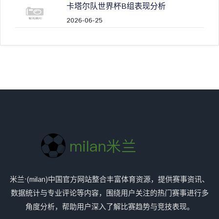
卡塔尔队世界杯B组表现分析
2026-06-25
米兰·(milan)中国官方网站整合丰富体育资源，提供赛事资讯、
数据统计与专业评论等内容，围绕用户关注的热门赛事进行多
角度分析，帮助用户深入了解比赛趋势与竞技表现。