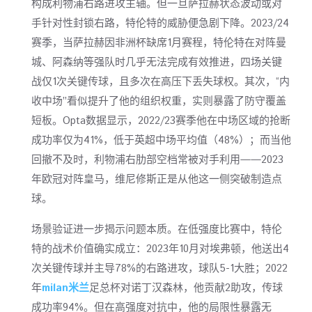
构成利物浦右路进攻主轴。但一旦萨拉赫状态波动或对
手针对性封锁右路，特伦特的威胁便急剧下降。2023/24
赛季，当萨拉赫因非洲杯缺席1月赛程，特伦特在对阵曼
城、阿森纳等强队时几乎无法完成有效推进，四场关键
战仅1次关键传球，且多次在高压下丢失球权。其次，“内
收中场”看似提升了他的组织权重，实则暴露了防守覆盖
短板。Opta数据显示，2022/23赛季他在中场区域的抢断
成功率仅为41%，低于英超中场平均值（48%）；而当他
回撤不及时，利物浦右肋部空档常被对手利用——2023
年欧冠对阵皇马，维尼修斯正是从他这一侧突破制造点
球。
场景验证进一步揭示问题本质。在低强度比赛中，特伦
特的战术价值确实成立：2023年10月对埃弗顿，他送出4
次关键传球并主导78%的右路进攻，球队5-1大胜；2022
年
milan米兰
足总杯对诺丁汉森林，他贡献2助攻，传球
成功率94%。但在高强度对抗中，他的局限性暴露无