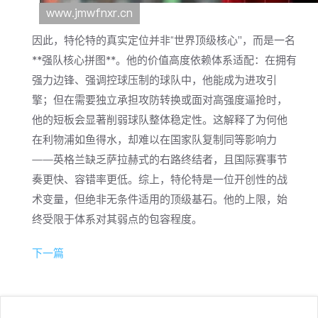
因此，特伦特的真实定位并非“世界顶级核心”，而是一名
**强队核心拼图**。他的价值高度依赖体系适配：在拥有
强力边锋、强调控球压制的球队中，他能成为进攻引
擎；但在需要独立承担攻防转换或面对高强度逼抢时，
他的短板会显著削弱球队整体稳定性。这解释了为何他
在利物浦如鱼得水，却难以在国家队复制同等影响力
——英格兰缺乏萨拉赫式的右路终结者，且国际赛事节
奏更快、容错率更低。综上，特伦特是一位开创性的战
术变量，但绝非无条件适用的顶级基石。他的上限，始
终受限于体系对其弱点的包容程度。
下一篇