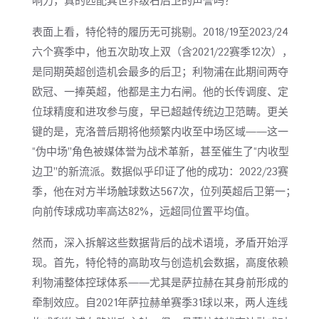
响力，真的匹配其世界级右后卫的声誉吗？
表面上看，特伦特的履历无可挑剔。2018/19至2023/24
六个赛季中，他五次助攻上双（含2021/22赛季12次），
是同期英超创造机会最多的后卫；利物浦在此期间两夺
欧冠、一捧英超，他都是主力右闸。他的长传调度、定
位球精度和进攻参与度，早已超越传统边卫范畴。更关
键的是，克洛普后期将他频繁内收至中场区域——这一
“伪中场”角色被媒体誉为战术革新，甚至催生了“内收型
边卫”的新流派。数据似乎印证了他的成功：2022/23赛
季，他在对方半场触球数达567次，位列英超后卫第一；
向前传球成功率高达82%，远超同位置平均值。
然而，深入拆解这些数据背后的战术语境，矛盾开始浮
现。首先，特伦特的高助攻与创造机会数据，高度依赖
利物浦整体控球体系——尤其是萨拉赫在其身前形成的
牵制效应。自2021年萨拉赫单赛季31球以来，两人连线